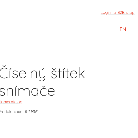
Login to B2B shop
EN
Číselný štítek
snímače
Home
catalog
Produkt code: # 29361