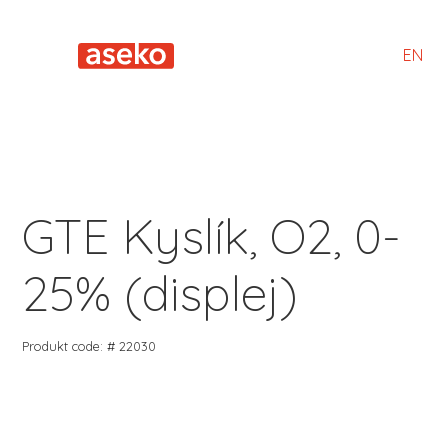
EN
GTE Kyslík, O2, 0-
25% (displej)
Produkt code: # 22030