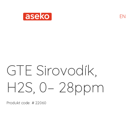
EN
GTE Sirovodík,
H2S, 0– 28ppm
Produkt code: # 22060