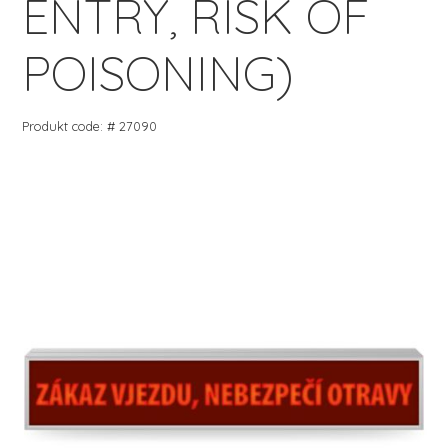
ENTRY, RISK OF
POISONING)
Produkt code: # 27090