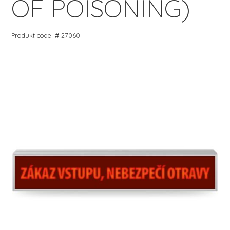
OF POISONING)
Produkt code: # 27060