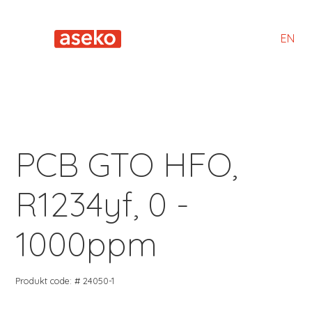
EN
PCB GTO HFO,
R1234yf, 0 -
1000ppm
Produkt code: # 24050-1