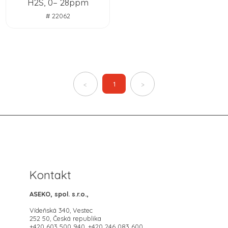
H2S, 0– 28ppm
# 22062
1
<
>
Kontakt
ASEKO, spol. s.r.o.,
Vídeňská 340, Vestec
252 50, Česká republika
+420 603 500 940, +420 246 083 600