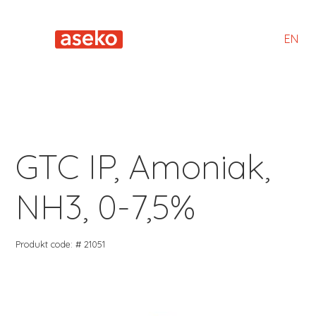
EN
GTC IP, Amoniak,
NH3, 0-7,5%
Produkt code: # 21051