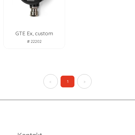
GTE Ex, custom
# 22202
1
<
>