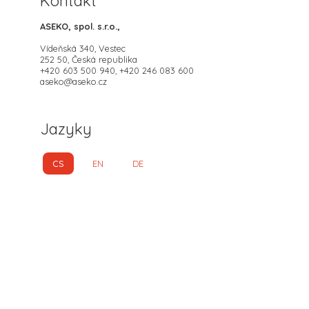
Kontakt
ASEKO, spol. s.r.o.,
Vídeňská 340, Vestec
252 50, Česká republika
+420 603 500 940, +420 246 083 600
aseko@aseko.cz
Jazyky
CS
EN
DE