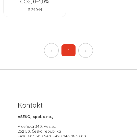
CO2, 0-4,0%
# 24044
1
<
>
Kontakt
ASEKO, spol. s.r.o.,
Vídeňská 340, Vestec
252 50, Česká republika
+420 603 500 940, +420 246 083 600