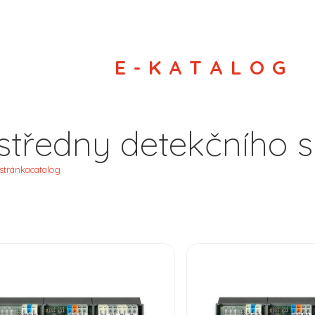
E-KATALOG
středny detekčního 
 stránka
catalog