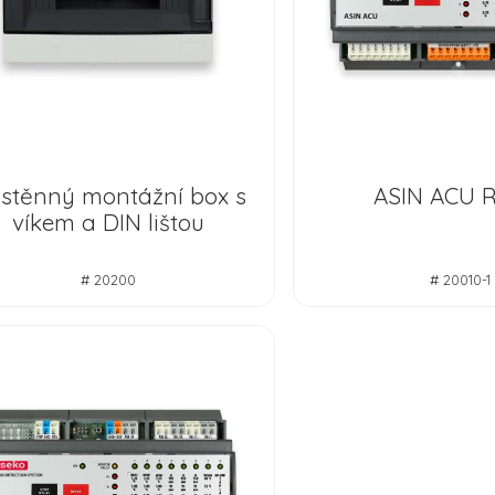
stěnný montážní box s
ASIN ACU 
víkem a DIN lištou
# 20200
# 20010-1