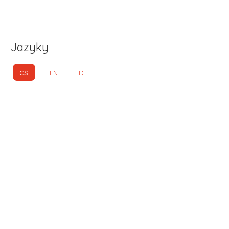
Jazyky
CS
EN
DE