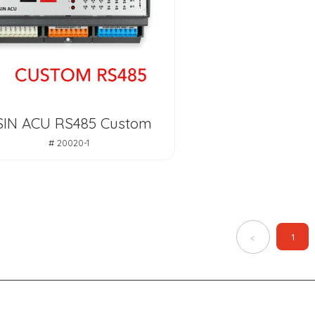
SIN ACU RS485 Custom
# 20020-1
1
<