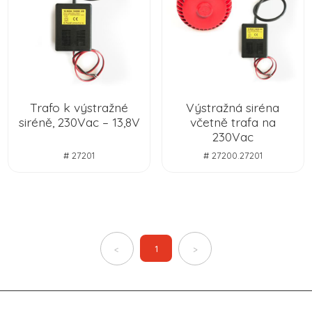
Trafo k výstražné
Výstražná siréna
siréně, 230Vac – 13,8V
včetně trafa na
230Vac
# 27201
# 27200.27201
1
<
>