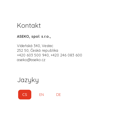
Kontakt
ASEKO, spol. s.r.o.,
Vídeňská 340, Vestec
252 50, Česká republika
+420 603 500 940, +420 246 083 600
aseko@aseko.cz
Jazyky
CS
EN
DE