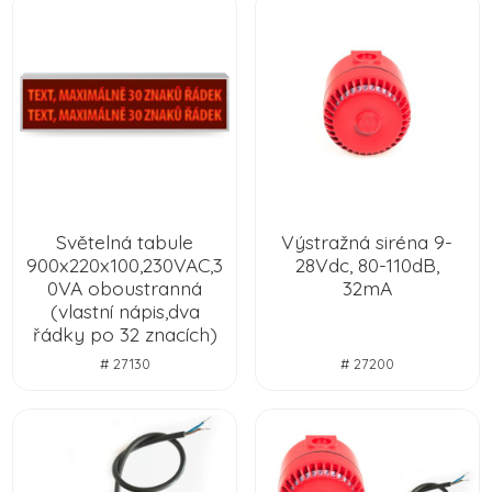
Světelná tabule
Výstražná siréna 9-
900x220x100,230VAC,3
28Vdc, 80-110dB,
0VA oboustranná
32mA
(vlastní nápis,dva
řádky po 32 znacích)
# 27130
# 27200