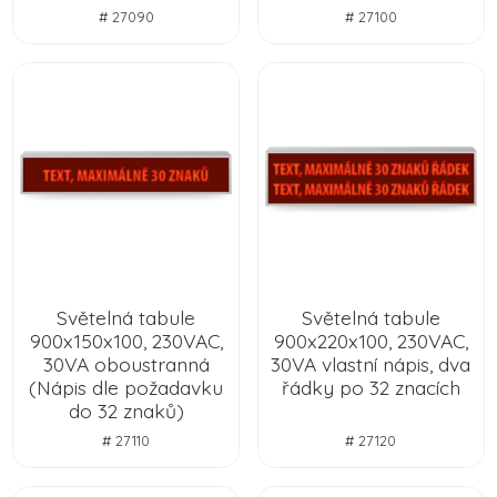
# 27090
# 27100
Světelná tabule
Světelná tabule
900x150x100, 230VAC,
900x220x100, 230VAC,
30VA oboustranná
30VA vlastní nápis, dva
(Nápis dle požadavku
řádky po 32 znacích
do 32 znaků)
# 27110
# 27120