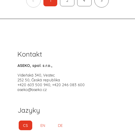
1
2
4
<
>
Kontakt
ASEKO, spol. s.r.o.,
Vídeňská 340, Vestec
252 50, Česká republika
+420 603 500 940, +420 246 083 600
aseko@aseko.cz
Jazyky
CS
EN
DE