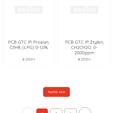
PCB GTC IP, Propan,
PCB GTC IP, Etylen,
C3H8, (LPG) 0-1,0%
CH2CH2O, 0-
2000ppm
# 21021-1
# 21031-1
Načíst více